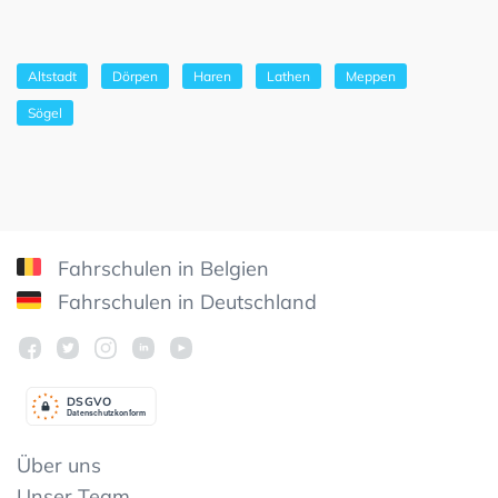
Altstadt
Dörpen
Haren
Lathen
Meppen
Sögel
Fahrschulen in Belgien
Fahrschulen in Deutschland
DSGV
O
Datenschutzkonform
Über uns
Unser Team