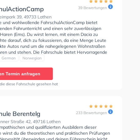
hulActionCamp
39 Bewertungen
eimpark 39, 49733 Lathen
se und wohlwollende FahrschulActionCamp bietet
enden Fahrunterricht und einen sehr zuverlässigen
 Haren (Ems). Du wirst lernen, mit einem Dacia zu
hte darauf, dich zu fokussieren, da eine Menge Leute
kte Autos rund um die nahegelegenen Wohnstraßen
hren und stehen. Die Fahrschule bietet Hervorragende
en um deine Klasse B, Klasse BE, Klasse B96, Klasse
German
Norwegian
sse B Automatik, B197 und Klasse B197 zu erhalten. Der
 kann auf Englisch, Deutsch und Norwegisch stattfinden.
en Termin anfragen
 die diese Fahrschule gesehen hat
hule Berentelg
233 Bewertungen
nner Straße 42, 49716 Lathen
pathischen und qualifizierten Ausbildern dieser
e wirst du die theoretischen und praktischen Prüfungen
 Nervosität überwinden und deinen Führerschein leicht