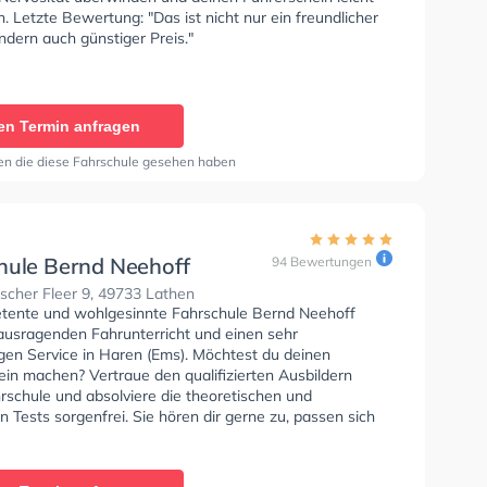
Letzte Bewertung: "Das ist nicht nur ein freundlicher
ndern auch günstiger Preis."
en Termin anfragen
en die diese Fahrschule gesehen haben
hule Bernd Neehoff
94 Bewertungen
scher Fleer 9, 49733 Lathen
tente und wohlgesinnte Fahrschule Bernd Neehoff
rausragenden Fahrunterricht und einen sehr
igen Service in Haren (Ems). Möchtest du deinen
ein machen? Vertraue den qualifizierten Ausbildern
rschule und absolviere die theoretischen und
n Tests sorgenfrei. Sie hören dir gerne zu, passen sich
nschen an und bieten dir eine persönliche
ung. Die Erste-Hilfe-Kurs in der Schule. In der
e Bernd Neehoff Sie können einen Termin online