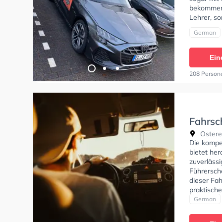
bekommen. 
Lehrer, so
German
Ein
208 Person
Fahrsc
Ostere
Die kompe
bietet he
zuverläss
Führersch
dieser Fah
praktische
deinen Wü
German
Lernerfahr
Fahrschul