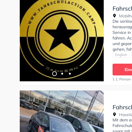
Fahrsc
Mobilh
Die seriö
herausrag
Service in
fahren. Ac
und gepar
gehen, fa
Bedingung
English
BF17, Kla
Unterricht
Ein
1 1. Person
Fahrsc
Haselü
Mit dem em
Fahrschul
sogar mit