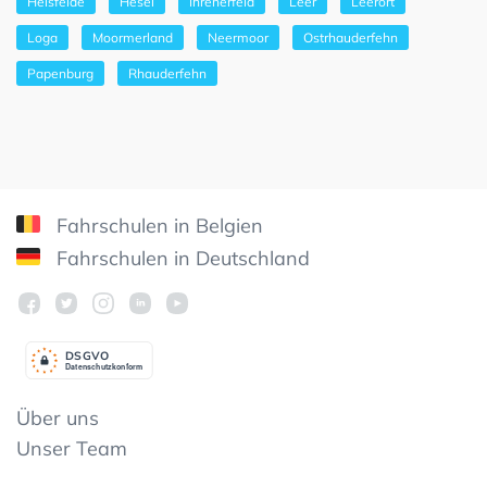
Heisfelde
Hesel
Ihrenerfeld
Leer
Leerort
Loga
Moormerland
Neermoor
Ostrhauderfehn
Papenburg
Rhauderfehn
Fahrschulen in Belgien
Fahrschulen in Deutschland
DSGV
O
Datenschutzkonform
Über uns
Unser Team