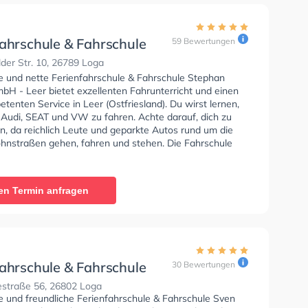
fahrschule & Fahrschule
59 Bewertungen
n Freitag GmbH - Leer
der Str. 10, 26789 Loga
se und nette Ferienfahrschule & Fahrschule Stephan
bH - Leer bietet exzellenten Fahrunterricht und einen
tenten Service in Leer (Ostfriesland). Du wirst lernen,
 Audi, SEAT und VW zu fahren. Achte darauf, dich zu
n, da reichlich Leute und geparkte Autos rund um die
nstraßen gehen, fahren und stehen. Die Fahrschule
rvorragende Bedingungen um deine Klasse A1, Klasse B,
 Klasse BE, Klasse B96, Klasse AM, Klasse BF17, Klasse
 C1, Klasse C1E, Klasse C, Klasse CE, Klasse L, Klasse T
en Termin anfragen
 Prüfbescheinigung zu erhalten. In der Ferienfahrschule
ule Stephan Freitag GmbH - Leer Sie können einen
ine anfragen.
fahrschule & Fahrschule
30 Bewertungen
attermann - Veenhusen
estraße 56, 26802 Loga
e und freundliche Ferienfahrschule & Fahrschule Sven