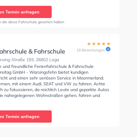
rienfahrschule & Fahrschule Stephan Freitag GmbH -
Sie können einen Termin online anfragen.
en Termin anfragen
n die diese Fahrschule gesehen haben
fahrschule & Fahrschule
18 Bewertungen
n Freitag GmbH -
rsing-Straße 193, 26802 Loga
gsfehn
e und freundliche Ferienfahrschule & Fahrschule
reitag GmbH - Warsingsfehn bietet kundigen
icht und einen sehr seriösen Service in Moormerland.
lernen, mit einem Audi, SEAT und VW zu fahren. Achte
ch zu fokussieren, da reichlich Leute und geparkte Autos
ie nahegelegenen Wohnstraßen gehen, fahren und
ie Fahrschule bietet Perfekte Bedingungen um deine
 Klasse B, Klasse A, Klasse BE, Klasse B96, Klasse AM,
7, Klasse A2, Klasse C1, Klasse C1E, Klasse C, Klasse
en Termin anfragen
 L, Klasse T und Mofa - Prüfbescheinigung zu erhalten.
rienfahrschule & Fahrschule Stephan Freitag GmbH -
ehn Sie können einen Termin online anfragen.