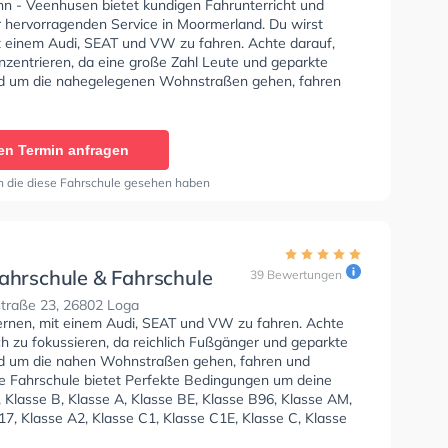
n - Veenhusen bietet kundigen Fahrunterricht und
r hervorragenden Service in Moormerland. Du wirst
it einem Audi, SEAT und VW zu fahren. Achte darauf,
nzentrieren, da eine große Zahl Leute und geparkte
d um die nahegelegenen Wohnstraßen gehen, fahren
n. Die Fahrschule bietet Perfekte Bedingungen um deine
 Klasse B, Klasse A, Klasse BE, Klasse B96, Klasse AM,
7, Klasse A2, Klasse C1, Klasse C1E, Klasse C, Klasse
en Termin anfragen
 L, Klasse T und Mofa - Prüfbescheinigung zu erhalten.
rienfahrschule & Fahrschule Sven Hattermann -
n die diese Fahrschule gesehen haben
 Sie können einen Termin online anfragen.
fahrschule & Fahrschule
39 Bewertungen
n Freitag GmbH -
traße 23, 26802 Loga
oor
lernen, mit einem Audi, SEAT und VW zu fahren. Achte
ch zu fokussieren, da reichlich Fußgänger und geparkte
d um die nahen Wohnstraßen gehen, fahren und
ie Fahrschule bietet Perfekte Bedingungen um deine
 Klasse B, Klasse A, Klasse BE, Klasse B96, Klasse AM,
7, Klasse A2, Klasse C1, Klasse C1E, Klasse C, Klasse
 L, Klasse T und Mofa - Prüfbescheinigung zu erhalten.