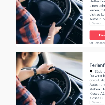
Hatterman
einen seh
lernen, m
dich zu ko
Autos run
und stehe
German
Klasse A1,
Klasse BF1
Ein
CE, Klasse
In der Fe
99 Persone
Veenhusen
Ferien
Stepha
Süders
Neerm
Du wirst 
darauf, di
Autos run
stehen. D
Klasse A1,
Klasse BF1
CE, Klasse
German