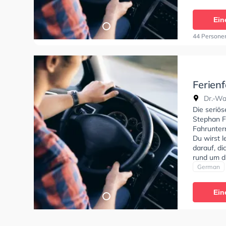
In der Fe
Neermoor 
Ein
44 Persone
Ferien
Stepha
Dr.-Wa
Warsin
Die seriös
Stephan F
Fahrunterr
Du wirst 
darauf, di
rund um d
stehen. D
German
Klasse A1,
Klasse BF1
Ein
CE, Klasse
In der Fe
Warsingsf