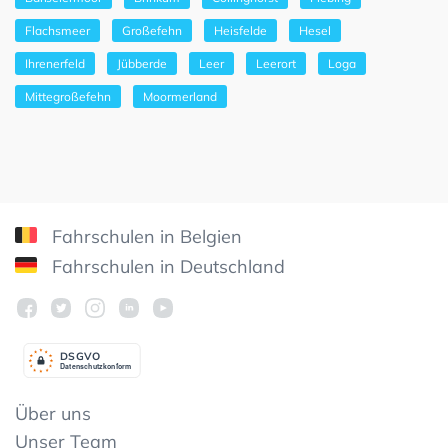
Flachsmeer
Großefehn
Heisfelde
Hesel
Ihrenerfeld
Jübberde
Leer
Leerort
Loga
Mittegroßefehn
Moormerland
Fahrschulen in Belgien
Fahrschulen in Deutschland
DSGV
O
Datenschutzkonform
Über uns
Unser Team