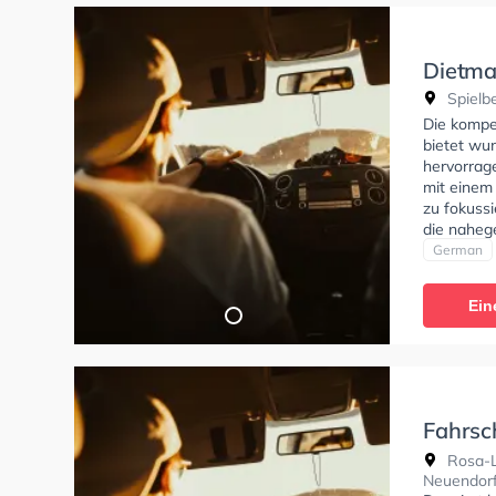
Dietma
Spielbe
Die kompe
bietet wu
hervorrag
mit einem
zu fokuss
die naheg
Fahrschul
German
Klasse A1,
Klasse D, 
Ein
Hilfe-Kurs
tests am P
Prüfung. 
Termin onl
Fahrsc
Mietwa
Rosa-L
Neuendor