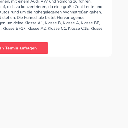
lernen, mit einem Audi, VW und Yamaha zu fahren.
uf, dich zu konzentrieren, da eine große Zahl Leute und
Autos rund um die nahegelegenen Wohnstraßen gehen,
d stehen. Die Fahrschule bietet Hervorragende
en um deine Klasse A1, Klasse B, Klasse A, Klasse BE,
, Klasse BF17, Klasse A2, Klasse C1, Klasse C1E, Klasse
CE, Klasse D1, Klasse DE1, Klasse D, Klasse DE, Klasse L
 T zu erhalten. Wir empfehlen dir auch online-theorie
C zu absolvieren, um dich gut auf die theoretische
en Termin anfragen
In der Fahrschule Bernd Mrosk u. Mietwagenservice Sie
nen Termin online anfragen.