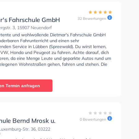
r's Fahrschule GmbH
32 Bewertungen
rgstr. 3, 15907 Neuendorf
tente und wohlwollende Dietmar's Fahrschule GmbH
nderbaren Fahrunterricht und einen sehr
enden Service in Lübben (Spreewald). Du wirst lernen,
 VW, Honda und Peugeot zu fahren. Achte darauf, dich
ieren, da eine Menge Leute und geparkte Autos rund um
elegenen Wohnstraßen gehen, fahren und stehen. Die
e bietet Exzellente Bedingungen um deine Klasse B,
 Klasse A, Klasse BE, Klasse A2, Klasse C, Klasse CE,
Klasse DE, Klasse L und Klasse T zu erhalten. Die Erste-
en Termin anfragen
 in der Schule. Wir empfehlen dir auch online-theorie
C zu absolvieren, um dich gut auf die theoretische
In der Dietmar's Fahrschule GmbH Sie können einen
ine anfragen.
hule Bernd Mrosk u.
0 Bewertungen
genservice
uxemburg-Str. 36, 03222
f