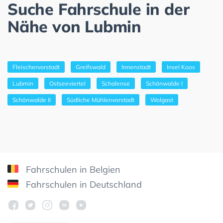
Suche Fahrschule in der
Nähe von Lubmin
Fleischervorstadt
Greifswald
Innenstadt
Insel Koos
Lubmin
Ostseeviertel
Schalense
Schönwalde I
Schönwalde II
Südliche Mühlenvorstadt
Wolgast
Fahrschulen in Belgien
Fahrschulen in Deutschland