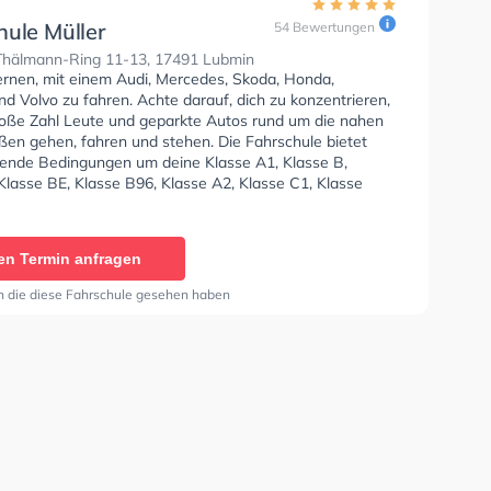
hule Müller
54 Bewertungen
Thälmann-Ring 11-13, 17491 Lubmin
lernen, mit einem Audi, Mercedes, Skoda, Honda,
d Volvo zu fahren. Achte darauf, dich zu konzentrieren,
roße Zahl Leute und geparkte Autos rund um die nahen
en gehen, fahren und stehen. Die Fahrschule bietet
ende Bedingungen um deine Klasse A1, Klasse B,
Klasse BE, Klasse B96, Klasse A2, Klasse C1, Klasse
e C, Klasse CE, Klasse D1, Klasse DE1, Klasse D, Klasse
sse T zu erhalten. Letzte Bewertung: "Ich habe bei
e Müller meinen Führerschein gemacht. Trotz einiger
en Termin anfragen
eiten meinerseits, habe ich mich die ganze Zeit bei
hrlehrern sehr gut aufgehoben gefühlt. Zuerst war ich
n die diese Fahrschule gesehen haben
der mir sehr kompetent das Fahren beigebracht hat, und
obby, der mich durch die Prüfung gebracht hat.
 kann ich diese Fahrschule nur sehr empfehlen."