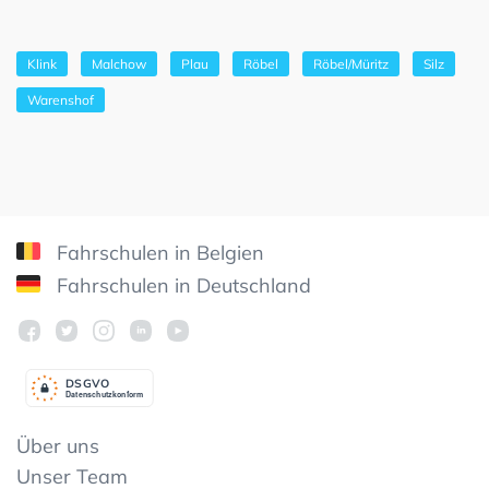
Klink
Malchow
Plau
Röbel
Röbel/Müritz
Silz
Warenshof
Fahrschulen in Belgien
Fahrschulen in Deutschland
DSGV
O
Datenschutzkonform
Über uns
Unser Team