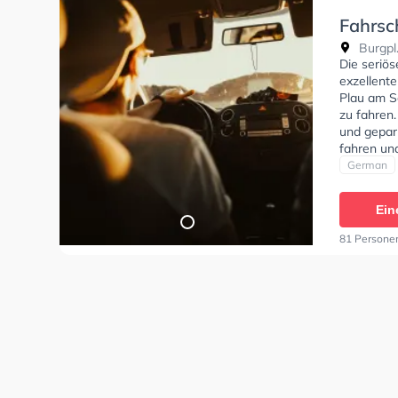
Fahrsc
Burgpl
Die seriös
exzellent
Plau am S
zu fahren.
und gepar
fahren un
um deine 
German
Klasse A2
empfehlen
Ein
dich gut a
Burgplatz
81 Persone