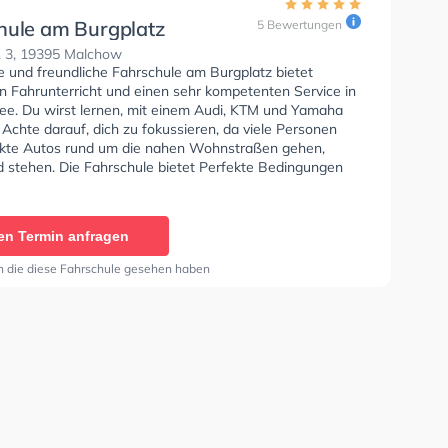
hule am Burgplatz
5 Bewertungen
. 3, 19395 Malchow
e und freundliche Fahrschule am Burgplatz bietet
en Fahrunterricht und einen sehr kompetenten Service in
ee. Du wirst lernen, mit einem Audi, KTM und Yamaha
 Achte darauf, dich zu fokussieren, da viele Personen
kte Autos rund um die nahen Wohnstraßen gehen,
d stehen. Die Fahrschule bietet Perfekte Bedingungen
Klasse A1, Klasse B, Klasse A, Klasse BE, Klasse AM,
 und Mofa - Prüfbescheinigung zu erhalten. Wir
 dir auch online-theorie tests am PC zu absolvieren, um
en Termin anfragen
uf die theoretische Prüfung. In der Fahrschule am
 Sie können einen Termin online anfragen.
n die diese Fahrschule gesehen haben