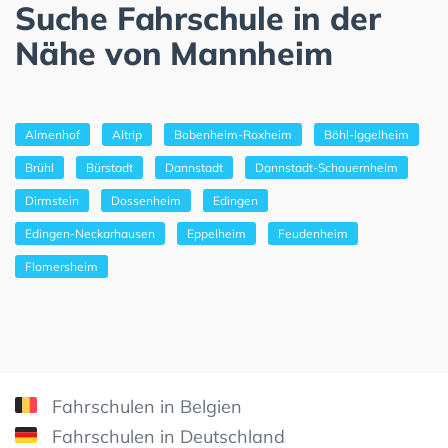
Suche Fahrschule in der
Nähe von Mannheim
Almenhof
Altrip
Bobenheim-Roxheim
Böhl-Iggelheim
Brühl
Bürstadt
Dannstadt
Dannstadt-Schauernheim
Dirmstein
Dossenheim
Edingen
Edingen-Neckarhausen
Eppelheim
Feudenheim
Flomersheim
Fahrschulen in Belgien
Fahrschulen in Deutschland