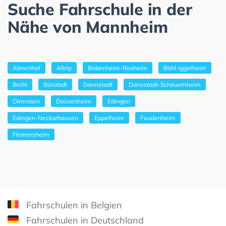
Suche Fahrschule in der
Nähe von Mannheim
Almenhof
Altrip
Bobenheim-Roxheim
Böhl-Iggelheim
Brühl
Bürstadt
Dannstadt
Dannstadt-Schauernheim
Dirmstein
Dossenheim
Edingen
Edingen-Neckarhausen
Eppelheim
Feudenheim
Flomersheim
Fahrschulen in Belgien
Fahrschulen in Deutschland