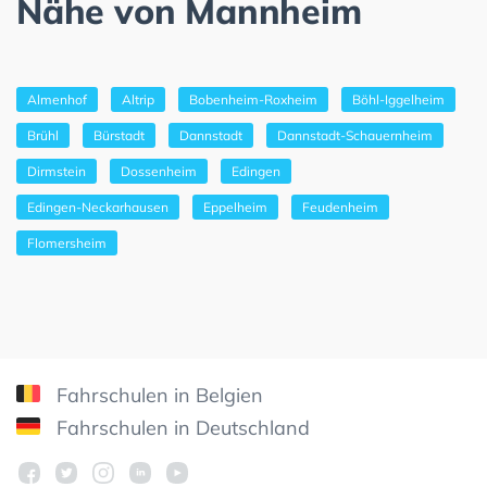
Nähe von Mannheim
Almenhof
Altrip
Bobenheim-Roxheim
Böhl-Iggelheim
Brühl
Bürstadt
Dannstadt
Dannstadt-Schauernheim
Dirmstein
Dossenheim
Edingen
Edingen-Neckarhausen
Eppelheim
Feudenheim
Flomersheim
Fahrschulen in Belgien
Fahrschulen in Deutschland