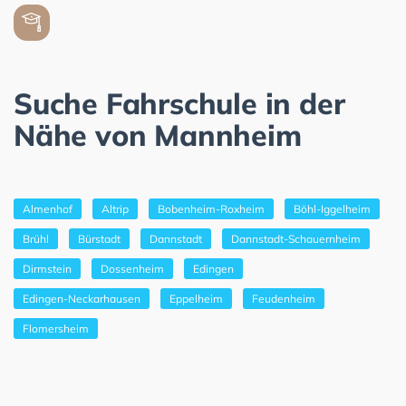
Suche Fahrschule in der
Nähe von Mannheim
Almenhof
Altrip
Bobenheim-Roxheim
Böhl-Iggelheim
Brühl
Bürstadt
Dannstadt
Dannstadt-Schauernheim
Dirmstein
Dossenheim
Edingen
Edingen-Neckarhausen
Eppelheim
Feudenheim
Flomersheim