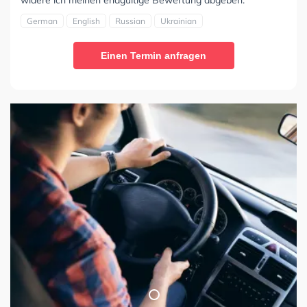
widere ich meinen endgültige Bewertung abgeben."
German
English
Russian
Ukrainian
Einen Termin anfragen