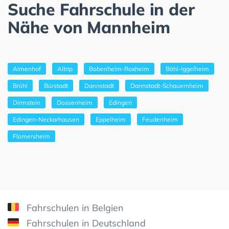
Suche Fahrschule in der
Nähe von Mannheim
Almenhof
Altrip
Bobenheim-Roxheim
Böhl-Iggelheim
Brühl
Bürstadt
Dannstadt
Dannstadt-Schauernheim
Dirmstein
Dossenheim
Edingen
Edingen-Neckarhausen
Eppelheim
Feudenheim
Flomersheim
Fahrschulen in Belgien
Fahrschulen in Deutschland