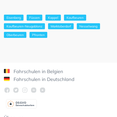
Eisenberg
Füssen
Kappel
Kaufbeuren
Kaufbeuren-Neugablonz
Marktoberdorf
Nesselwang
Oberbeuren
Pfronten
Fahrschulen in Belgien
Fahrschulen in Deutschland
DSGV
O
Datenschutzkonform