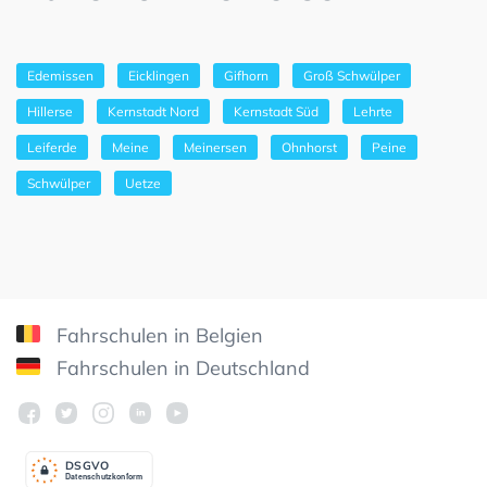
Edemissen
Eicklingen
Gifhorn
Groß Schwülper
Hillerse
Kernstadt Nord
Kernstadt Süd
Lehrte
Leiferde
Meine
Meinersen
Ohnhorst
Peine
Schwülper
Uetze
Fahrschulen in Belgien
Fahrschulen in Deutschland
DSGV
O
Datenschutzkonform