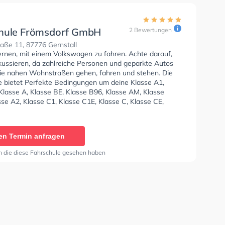
hule Frömsdorf GmbH
2 Bewertungen
aße 11, 87776 Gernstall
lernen, mit einem Volkswagen zu fahren. Achte darauf,
okussieren, da zahlreiche Personen und geparkte Autos
ie nahen Wohnstraßen gehen, fahren und stehen. Die
e bietet Perfekte Bedingungen um deine Klasse A1,
Klasse A, Klasse BE, Klasse B96, Klasse AM, Klasse
se A2, Klasse C1, Klasse C1E, Klasse C, Klasse CE,
Klasse T und Mofa - Prüfbescheinigung zu erhalten. Wir
 dir auch online-theorie tests am PC zu absolvieren, um
uf die theoretische Prüfung. In der Fahrschule Frömsdorf
en Termin anfragen
können einen Termin online anfragen.
n die diese Fahrschule gesehen haben