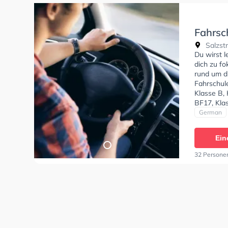
Fahrsc
Salzstr
Du wirst 
dich zu f
rund um d
Fahrschul
Klasse B, 
BF17, Klas
Klasse L, 
German
empfehlen
dich gut a
Ein
GmbH Sie 
32 Persone