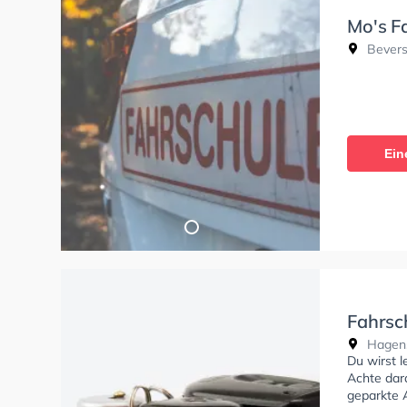
Mo's F
Bevers
Ein
Fahrsc
Hagens
Du wirst 
Achte dara
geparkte 