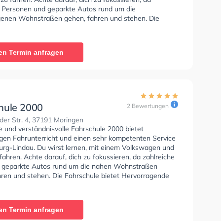
e Personen und geparkte Autos rund um die
enen Wohnstraßen gehen, fahren und stehen. Die
e bietet Hervorragende Bedingungen um deine Klasse
 B, Klasse A, Klasse BE, Klasse AM, Klasse A2, Klasse
 C1E, Klasse C, Klasse CE, Klasse D, Klasse DE, Klasse L
en Termin anfragen
 T zu erhalten. In der Frommhold Jörn Fahrschule Sie
nen Termin online anfragen.
hule 2000
2 Bewertungen
er Str. 4, 37191 Moringen
e und verständnisvolle Fahrschule 2000 bietet
gen Fahrunterricht und einen sehr kompetenten Service
burg-Lindau. Du wirst lernen, mit einem Volkswagen und
fahren. Achte darauf, dich zu fokussieren, da zahlreiche
 geparkte Autos rund um die nahen Wohnstraßen
hren und stehen. Die Fahrschule bietet Hervorragende
en um deine Klasse A1, Klasse B, Klasse A, Klasse BE,
6, Klasse AM, Klasse BF17 und Klasse A2 zu erhalten.
len dir auch online-theorie tests am PC zu absolvieren,
en Termin anfragen
t auf die theoretische Prüfung. In der Fahrschule 2000