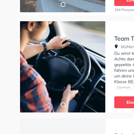
Ein
154 Person
Team T
Mühle
Mühlen
Du wirst 
Achte dara
geparkte 
fahren un
um deine 
Klasse BE
B-Handica
German
Mühlenweg
Ein