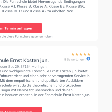
n. Die Fahrschule bietet Hervorragende Bedingungen
lasse A1, Klasse B, Klasse A, Klasse BE, Klasse B96,
, Klasse BF17 und Klasse A2 zu erhalten. Wir
 dir auch online-theorie tests am PC zu absolvieren, um
uf die theoretische Prüfung. In der Fahrschule 2000 Sie
nen Termin online anfragen.
en Termin anfragen
n die diese Fahrschule gesehen haben
ule Ernst Kasten jun.
8 Bewertungen
user Str. 29, 37154 Moringen
e und wohlgesinnte Fahrschule Ernst Kasten jun. bietet
Fahrunterricht und einen sehr hervorragenden Service in
 Mit dem empathischen und qualifizierten Ausbildern
rschule wirst du die theoretischen und praktischen
 sogar mit Nervosität überwinden und deinen
in bequem erhalten. In der Fahrschule Ernst Kasten jun.
n einen Termin online anfragen.