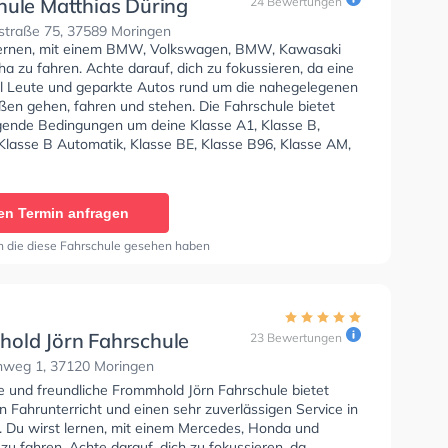
hule Matthias Düring
24 Bewertungen
straße 75, 37589 Moringen
lernen, mit einem BMW, Volkswagen, BMW, Kawasaki
 zu fahren. Achte darauf, dich zu fokussieren, da eine
l Leute und geparkte Autos rund um die nahegelegenen
en gehen, fahren und stehen. Die Fahrschule bietet
ende Bedingungen um deine Klasse A1, Klasse B,
 Klasse B Automatik, Klasse BE, Klasse B96, Klasse AM,
7, Klasse A2, Klasse C1, Klasse C1E, Klasse C, Klasse
 D1, Klasse DE1, Klasse D, Klasse DE, Klasse L, Klasse T
dicap zu erhalten. Letzte Bewertung: "Ich bin
en Termin anfragen
t vom Anfang bis zum Ende sehr Professionell. Fragen
ren wurden gut und sachlich beantwortet. Mein Fazit: -
n die diese Fahrschule gesehen haben
etente Fahrschule - Super nettes Team - Fuhrpark
Zum guten Schluss Theorie und Praktische Prüfung
...ich bin begeistert und diese Fahrschule mit gutem
weiter empfehlen. Weiter so👍"
old Jörn Fahrschule
23 Bewertungen
weg 1, 37120 Moringen
se und freundliche Frommhold Jörn Fahrschule bietet
n Fahrunterricht und einen sehr zuverlässigen Service in
 Du wirst lernen, mit einem Mercedes, Honda und
u fahren. Achte darauf, dich zu fokussieren, da