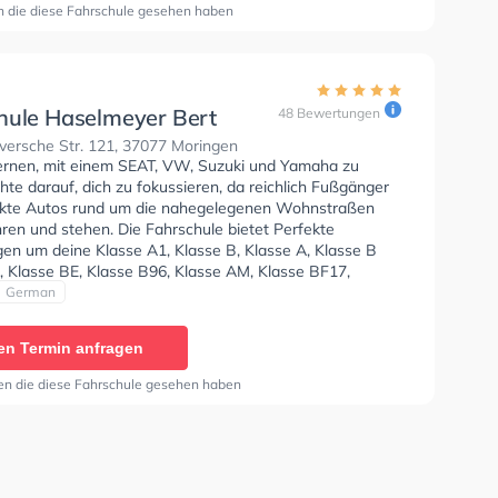
n einen Termin online anfragen.
n die diese Fahrschule gesehen haben
hule Haselmeyer Bert
48 Bewertungen
ersche Str. 121, 37077 Moringen
lernen, mit einem SEAT, VW, Suzuki und Yamaha zu
hte darauf, dich zu fokussieren, da reichlich Fußgänger
kte Autos rund um die nahegelegenen Wohnstraßen
ren und stehen. Die Fahrschule bietet Perfekte
en um deine Klasse A1, Klasse B, Klasse A, Klasse B
, Klasse BE, Klasse B96, Klasse AM, Klasse BF17,
 Klasse L und Klasse T zu erhalten. Der Unterricht kann
German
ch und Deutsch stattfinden. In der Fahrschule
r Bert Sie können einen Termin online anfragen.
en Termin anfragen
en die diese Fahrschule gesehen haben