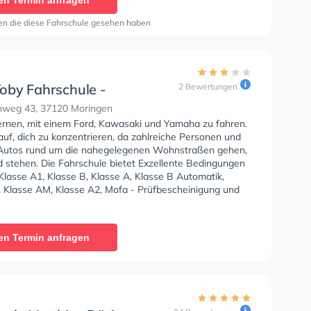
en Termin anfragen
en die diese Fahrschule gesehen haben
oby Fahrschule -
2 Bewertungen
nweg
weg 43, 37120 Moringen
lernen, mit einem Ford, Kawasaki und Yamaha zu fahren.
uf, dich zu konzentrieren, da zahlreiche Personen und
Autos rund um die nahegelegenen Wohnstraßen gehen,
d stehen. Die Fahrschule bietet Exzellente Bedingungen
Klasse A1, Klasse B, Klasse A, Klasse B Automatik,
, Klasse AM, Klasse A2, Mofa - Prüfbescheinigung und
p zu erhalten. In der Team Toby Fahrschule -
 Sie können einen Termin online anfragen.
en Termin anfragen