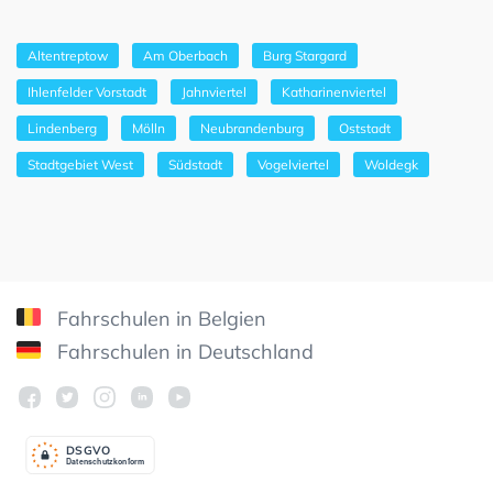
Altentreptow
Am Oberbach
Burg Stargard
Ihlenfelder Vorstadt
Jahnviertel
Katharinenviertel
Lindenberg
Mölln
Neubrandenburg
Oststadt
Stadtgebiet West
Südstadt
Vogelviertel
Woldegk
Fahrschulen in Belgien
Fahrschulen in Deutschland
DSGV
O
Datenschutzkonform