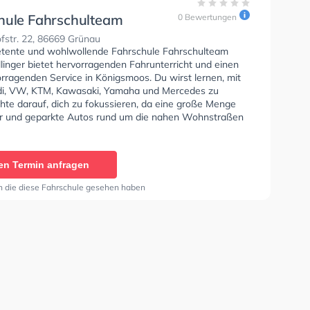
hule Fahrschulteam
0 Bewertungen
ttillinger
fstr. 22, 86669 Grünau
tente und wohlwollende Fahrschule Fahrschulteam
llinger bietet hervorragenden Fahrunterricht und einen
rragenden Service in Königsmoos. Du wirst lernen, mit
i, VW, KTM, Kawasaki, Yamaha und Mercedes zu
hte darauf, dich zu fokussieren, da eine große Menge
 und geparkte Autos rund um die nahen Wohnstraßen
ren und stehen. Die Fahrschule bietet Perfekte
en um deine Klasse A1, Klasse B, Klasse A, Klasse BE,
, Klasse BF17, Klasse A2, Klasse C1, Klasse C1E, Klasse
en Termin anfragen
CE, Klasse D1, Klasse DE1, Klasse D, Klasse DE, Klasse
T und Mofa - Prüfbescheinigung zu erhalten. In der
n die diese Fahrschule gesehen haben
e Fahrschulteam Claus Ottillinger Sie können einen
ine anfragen.