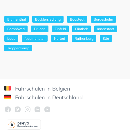
Blumenthal
Böcklersiedlung
Boostedt
Bordesholm
Bornhöved
Brügge
Einfeld
Flintbek
Innenstadt
Loop
Neumünster
Nortorf
Ruthenberg
Stör
Trappenkamp
Fahrschulen in Belgien
Fahrschulen in Deutschland
DSGV
O
Datenschutzkonform