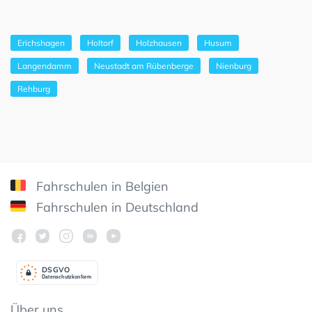
Erichshagen
Holtorf
Holzhausen
Husum
Langendamm
Neustadt am Rübenberge
Nienburg
Rehburg
Fahrschulen in Belgien
Fahrschulen in Deutschland
DSGV
O
Datenschutzkonform
Über uns