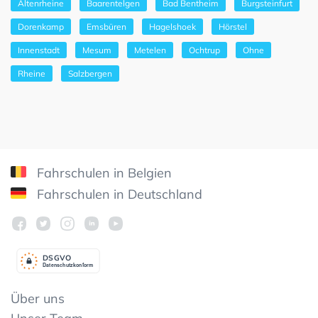
Altenrheine
Baarentelgen
Bad Bentheim
Burgsteinfurt
Dorenkamp
Emsbüren
Hagelshoek
Hörstel
Innenstadt
Mesum
Metelen
Ochtrup
Ohne
Rheine
Salzbergen
Fahrschulen in Belgien
Fahrschulen in Deutschland
DSGV
O
Datenschutzkonform
Über uns