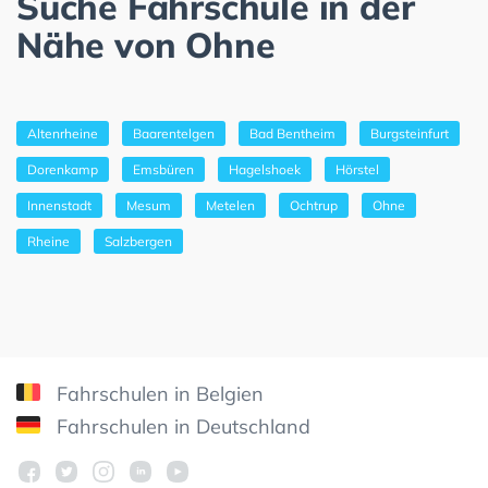
Suche Fahrschule in der
Nähe von Ohne
Altenrheine
Baarentelgen
Bad Bentheim
Burgsteinfurt
Dorenkamp
Emsbüren
Hagelshoek
Hörstel
Innenstadt
Mesum
Metelen
Ochtrup
Ohne
Rheine
Salzbergen
Fahrschulen in Belgien
Fahrschulen in Deutschland