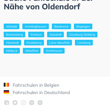
Nähe von Oldendorf
Altstadt
Amelinghausen
Bardowick
Bispingen
Bockelsberg
Embsen
Garstedt
Goseburg-Zeltberg
Hanstedt
Kreideberg
Lüne-Moorfeld
Lüneburg
Melbeck
Mittelfeld
Ochtmissen
Fahrschulen in Belgien
Fahrschulen in Deutschland