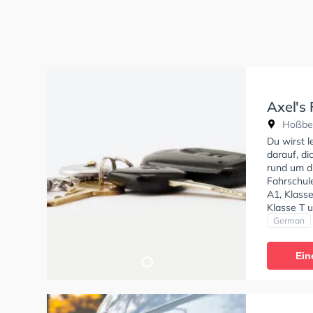
Axel's
Hoßber
Du wirst 
darauf, di
rund um d
Fahrschul
A1, Klasse
Klasse T u
Fahrschul
German
Bewertung
schnell u
Ein
Filiale in 