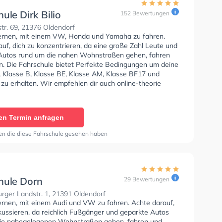
ule Dirk Bilio
152 Bewertungen
tr. 69, 21376 Oldendorf
lernen, mit einem VW, Honda und Yamaha zu fahren.
uf, dich zu konzentrieren, da eine große Zahl Leute und
Autos rund um die nahen Wohnstraßen gehen, fahren
n. Die Fahrschule bietet Perfekte Bedingungen um deine
, Klasse B, Klasse BE, Klasse AM, Klasse BF17 und
zu erhalten. Wir empfehlen dir auch online-theorie
C zu absolvieren, um dich gut auf die theoretische
Letzte Bewertung: "Ich habe vor kurzem meine
nis bei der Fahrschule gemacht und bin begeistert. Die
en Termin anfragen
gabe war unglaublich schnell, sodass ich ohne lange
en mit den Fahrstunden beginnen konnte. Die
en die diese Fahrschule gesehen haben
 ist wirklich einzigartig und bietet eine hervorragende
g. Der gesamte Ablauf war gut organisiert und
rt, was mir sehr geholfen hat, das Fahren zügig zu
ch kann die Fahrschule nur wärmstens empfehlen!"
hule Dorn
29 Bewertungen
rger Landstr. 1, 21391 Oldendorf
lernen, mit einem Audi und VW zu fahren. Achte darauf,
kussieren, da reichlich Fußgänger und geparkte Autos
ie nahegelegenen Wohnstraßen gehen, fahren und