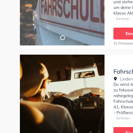
und stehe
um deine K
Klasse AM,
der Fahrsc
German
Ein
31 Persone
Fahrsc
Lindens
Du wirst l
zu fokussi
nahegeleg
Fahrschul
A1, Klass
- Prüfbesc
German