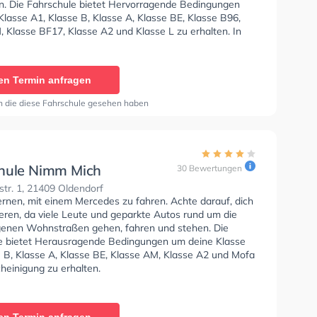
n. Die Fahrschule bietet Hervorragende Bedingungen
lasse A1, Klasse B, Klasse A, Klasse BE, Klasse B96,
 Klasse BF17, Klasse A2 und Klasse L zu erhalten. In
hule 3ve! Sie können einen Termin online anfragen.
en Termin anfragen
n die diese Fahrschule gesehen haben
hule Nimm Mich
30 Bewertungen
tr. 1, 21409 Oldendorf
ernen, mit einem Mercedes zu fahren. Achte darauf, dich
eren, da viele Leute und geparkte Autos rund um die
enen Wohnstraßen gehen, fahren und stehen. Die
e bietet Herausragende Bedingungen um deine Klasse
e B, Klasse A, Klasse BE, Klasse AM, Klasse A2 und Mofa
heinigung zu erhalten.