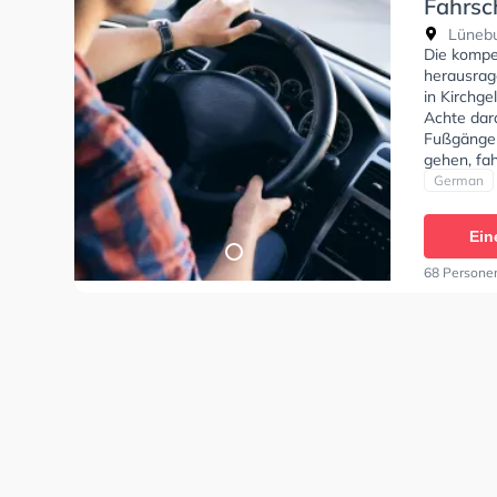
Fahrsc
Lünebur
Die kompe
herausrag
in Kirchge
Achte dar
Fußgänger
gehen, fa
Bedingung
German
Klasse AM
In der Fa
Ein
anfragen.
68 Persone