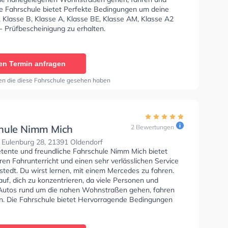
ie Fahrschule bietet Perfekte Bedingungen um deine
 Klasse B, Klasse A, Klasse BE, Klasse AM, Klasse A2
- Prüfbescheinigung zu erhalten.
en Termin anfragen
en die diese Fahrschule gesehen haben
hule Nimm Mich
2 Bewertungen
 Eulenburg 28, 21391 Oldendorf
tente und freundliche Fahrschule Nimm Mich bietet
en Fahrunterricht und einen sehr verlässlichen Service
tedt. Du wirst lernen, mit einem Mercedes zu fahren.
uf, dich zu konzentrieren, da viele Personen und
Autos rund um die nahen Wohnstraßen gehen, fahren
n. Die Fahrschule bietet Hervorragende Bedingungen
Klasse A1, Klasse B, Klasse A, Klasse BE, Klasse AM,
 und Mofa - Prüfbescheinigung zu erhalten.