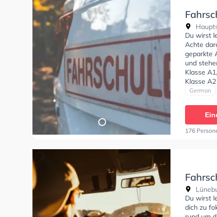
Fahrsch
Haupts
Du wirst 
Achte dara
geparkte 
und stehe
Klasse A1
Klasse A2 
tests am P
German
Prüfung. 
Fahrerlaub
Ein
Terminver
Wartezeit
176 Person
Fahrschule
Ausbildun
strukturie
lernen. I
Fahrsc
Lünebu
Du wirst 
dich zu fo
rund um d