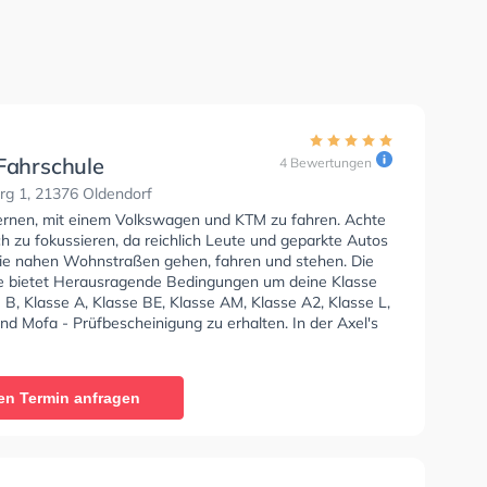
 Fahrschule
4 Bewertungen
g 1, 21376 Oldendorf
lernen, mit einem Volkswagen und KTM zu fahren. Achte
ch zu fokussieren, da reichlich Leute und geparkte Autos
ie nahen Wohnstraßen gehen, fahren und stehen. Die
e bietet Herausragende Bedingungen um deine Klasse
 B, Klasse A, Klasse BE, Klasse AM, Klasse A2, Klasse L,
nd Mofa - Prüfbescheinigung zu erhalten. In der Axel's
e Sie können einen Termin online anfragen. Letzte
: "Tolle Fahrschule, ich habe meine Führerscheine
nd günstig bekommen. Schade, dass es nur noch eine
en Termin anfragen
Salzhausen gibt."