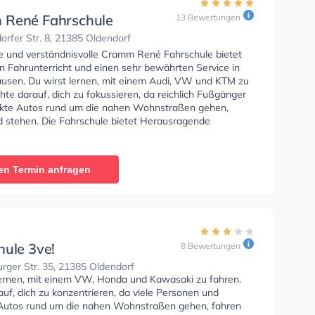
René Fahrschule
13 Bewertungen
rfer Str. 8, 21385 Oldendorf
se und verständnisvolle Cramm René Fahrschule bietet
n Fahrunterricht und einen sehr bewährten Service in
usen. Du wirst lernen, mit einem Audi, VW und KTM zu
hte darauf, dich zu fokussieren, da reichlich Fußgänger
kte Autos rund um die nahen Wohnstraßen gehen,
d stehen. Die Fahrschule bietet Herausragende
en um deine Klasse A1, Klasse B, Klasse A, Klasse BE,
, Klasse A2, Klasse T und Mofa - Prüfbescheinigung zu
en Termin anfragen
hule 3ve!
8 Bewertungen
ger Str. 35, 21385 Oldendorf
lernen, mit einem VW, Honda und Kawasaki zu fahren.
uf, dich zu konzentrieren, da viele Personen und
Autos rund um die nahen Wohnstraßen gehen, fahren