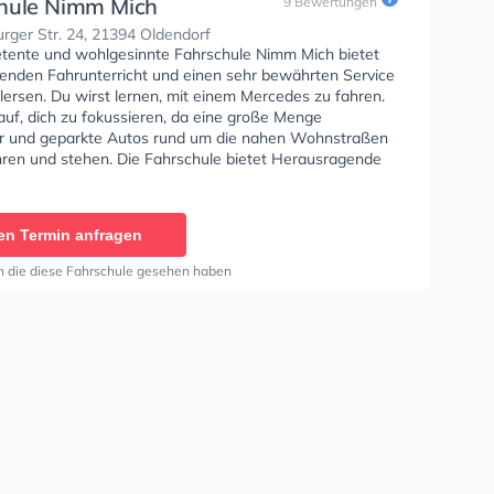
hule Nimm Mich
9 Bewertungen
ger Str. 24, 21394 Oldendorf
tente und wohlgesinnte Fahrschule Nimm Mich bietet
enden Fahrunterricht und einen sehr bewährten Service
llersen. Du wirst lernen, mit einem Mercedes zu fahren.
auf, dich zu fokussieren, da eine große Menge
 und geparkte Autos rund um die nahen Wohnstraßen
hren und stehen. Die Fahrschule bietet Herausragende
en um deine Klasse A1, Klasse B, Klasse A, Klasse BE,
, Klasse A2 und Mofa - Prüfbescheinigung zu erhalten.
hrschule Nimm Mich Sie können einen Termin online
en Termin anfragen
n die diese Fahrschule gesehen haben