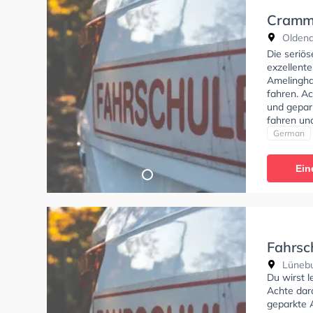
Cramm 
Oldendo
Die seriö
exzellente
Amelingha
fahren. Ac
und gepar
fahren un
Bedingung
German
Klasse AM
erhalten.
Ein
Fahrsc
Lünebur
Du wirst 
Achte dara
geparkte 