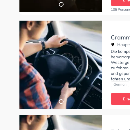
Ein
135 Person
Cramm 
Haupts
Die kompe
hervorrage
Westergel
zu fahren.
und gepar
fahren un
Bedingung
German
Klasse AM
Rene Fahr
Ein