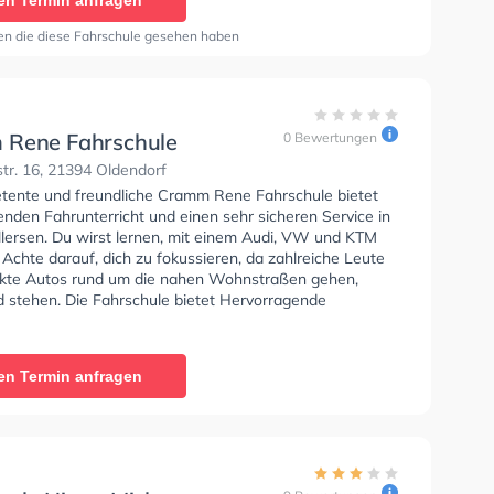
en Termin anfragen
en die diese Fahrschule gesehen haben
Rene Fahrschule
0 Bewertungen
tr. 16, 21394 Oldendorf
tente und freundliche Cramm Rene Fahrschule bietet
nden Fahrunterricht und einen sehr sicheren Service in
lersen. Du wirst lernen, mit einem Audi, VW und KTM
 Achte darauf, dich zu fokussieren, da zahlreiche Leute
kte Autos rund um die nahen Wohnstraßen gehen,
d stehen. Die Fahrschule bietet Hervorragende
en um deine Klasse A1, Klasse B, Klasse A, Klasse BE,
, Klasse A2 und Klasse T zu erhalten. In der Cramm
schule Sie können einen Termin online anfragen.
en Termin anfragen