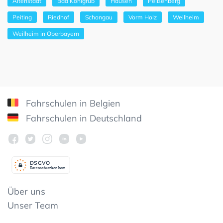
Altenstadt
Bad Kohlgrub
Hausen
Peißenberg
Peiting
Riedhof
Schongau
Vorm Holz
Weilheim
Weilheim in Oberbayern
Fahrschulen in Belgien
Fahrschulen in Deutschland
DSGV
O
Datenschutzkonform
Über uns
Unser Team