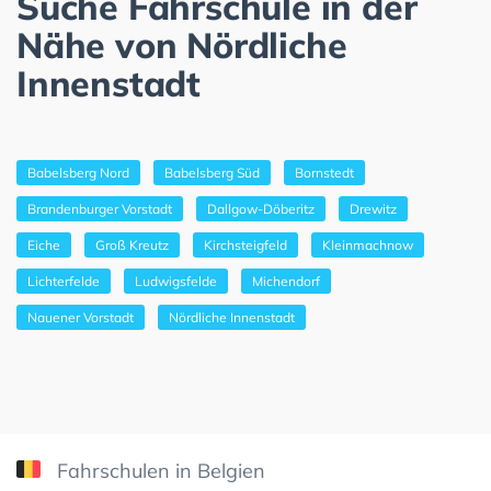
Suche Fahrschule in der
Nähe von Nördliche
Innenstadt
Babelsberg Nord
Babelsberg Süd
Bornstedt
Brandenburger Vorstadt
Dallgow-Döberitz
Drewitz
Eiche
Groß Kreutz
Kirchsteigfeld
Kleinmachnow
Lichterfelde
Ludwigsfelde
Michendorf
Nauener Vorstadt
Nördliche Innenstadt
Fahrschulen in Belgien