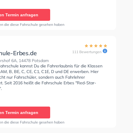
en um deine Klasse A1, Klasse B, Klasse A, Klasse BE,
, Klasse AM, Klasse C und Klasse CE zu erhalten. In der
e Büchler Sie können einen Termin online anfragen.
en Termin anfragen
en die diese Fahrschule gesehen haben
hule-Erbes.de
111 Bewertungen
rshof 6A, 14478 Potsdam
Fahrschule kannst Du die Fahrerlaubnis für die Klassen
 AM, B, BE, C, CE, C1, C1E, D und DE erwerben. Hier
cht nur Fahrschüler, sondern auch Fahrlehrer
t. Seit 2016 heißt die Fahrschule Erbes "Red-Star-
.
en Termin anfragen
en die diese Fahrschule gesehen haben