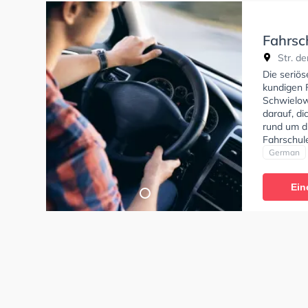
Fahrsc
Str. de
Die seriös
kundigen F
Schwielow
darauf, di
rund um d
Fahrschul
Klasse B, 
German
und Klasse
einen Term
Ein