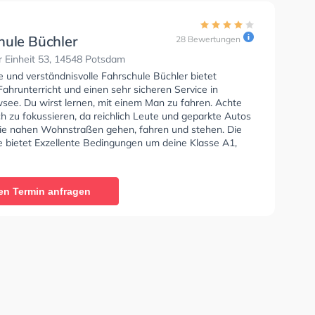
hule Büchler
28 Bewertungen
r Einheit 53, 14548 Potsdam
e und verständnisvolle Fahrschule Büchler bietet
ahrunterricht und einen sehr sicheren Service in
see. Du wirst lernen, mit einem Man zu fahren. Achte
ch zu fokussieren, da reichlich Leute und geparkte Autos
ie nahen Wohnstraßen gehen, fahren und stehen. Die
e bietet Exzellente Bedingungen um deine Klasse A1,
Klasse A, Klasse BE, Klasse B96, Klasse AM, Klasse C
 CE zu erhalten. In der Fahrschule Büchler Sie können
in online anfragen.
en Termin anfragen