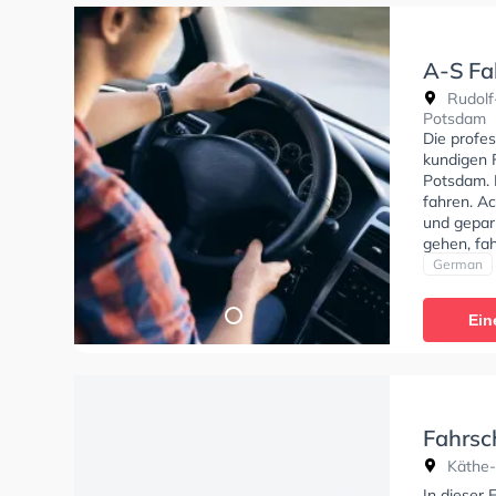
A-S Fa
Rudolf
Potsdam
Die profes
kundigen F
Potsdam. 
fahren. Ac
und gepar
gehen, fah
Bedingung
German
Klasse B9
CE, Klasse
Ein
S Fahrsch
Fahrsc
Käthe-
In dieser 