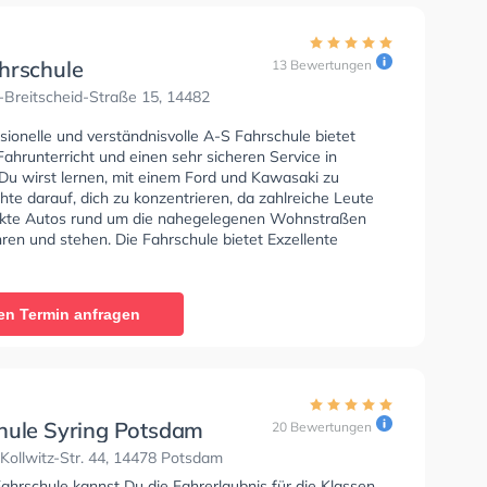
hrschule
13 Bewertungen
-Breitscheid-Straße 15, 14482
sionelle und verständnisvolle A-S Fahrschule bietet
ahrunterricht und einen sehr sicheren Service in
Du wirst lernen, mit einem Ford und Kawasaki zu
hte darauf, dich zu konzentrieren, da zahlreiche Leute
kte Autos rund um die nahegelegenen Wohnstraßen
ren und stehen. Die Fahrschule bietet Exzellente
en um deine Klasse A1, Klasse B, Klasse A, Klasse BE,
6, Klasse AM, Klasse BF17, Klasse A2, Klasse C, Klasse
 D und Mofa - Prüfbescheinigung zu erhalten. In der A-
en Termin anfragen
ule Sie können einen Termin online anfragen.
hule Syring Potsdam
20 Bewertungen
Kollwitz-Str. 44, 14478 Potsdam
Fahrschule kannst Du die Fahrerlaubnis für die Klassen