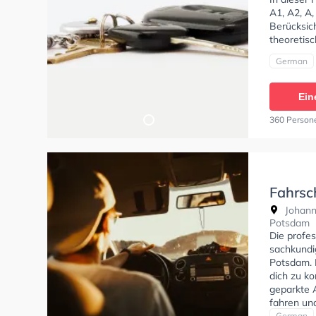
A1, A2, A,
Berücksich
theoretisc
German
Ein
360 Person
Fahrsc
Johann
Potsdam
Die profes
sachkundi
Potsdam. 
dich zu k
geparkte 
fahren un
German