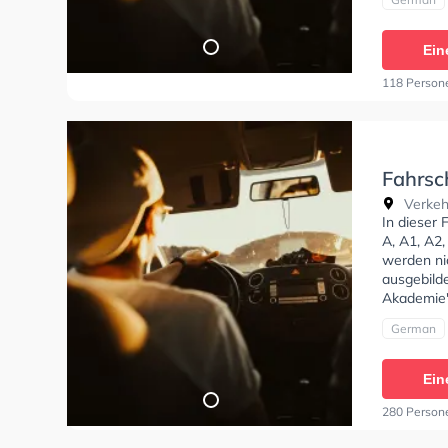
Bedingung
Klasse B96
Fahrschul
Ein
118 Person
Fahrsc
Verkeh
In dieser 
A, A1, A2,
werden ni
ausgebilde
Akademie"
German
Ein
280 Person