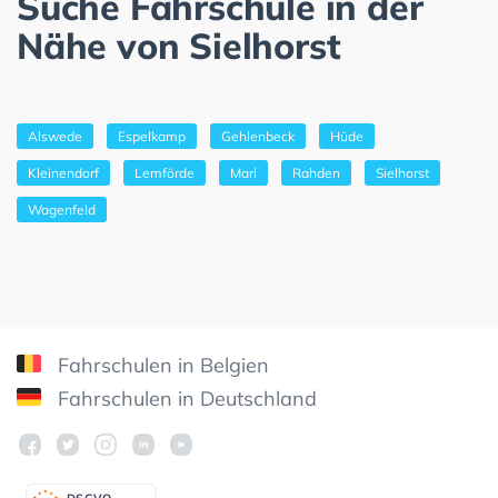
Suche Fahrschule in der
Nähe von Sielhorst
Alswede
Espelkamp
Gehlenbeck
Hüde
Kleinendorf
Lemförde
Marl
Rahden
Sielhorst
Wagenfeld
Fahrschulen in Belgien
Fahrschulen in Deutschland
DSGV
O