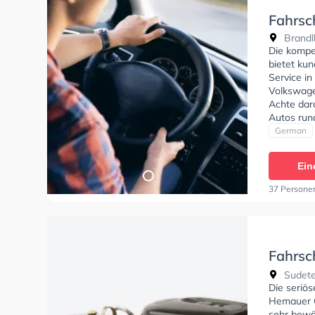
Fahrs
Brandl
Die kompe
bietet ku
Service in
Volkswage
Achte dara
Autos run
stehen. D
German
Klasse A1,
Mofa - Pr
Ein
empfehlen
dich gut a
37 Persone
GmbH Sie 
Fahrsc
Hemau
Sudete
Die seriö
Hemauer G
sehr bewäh