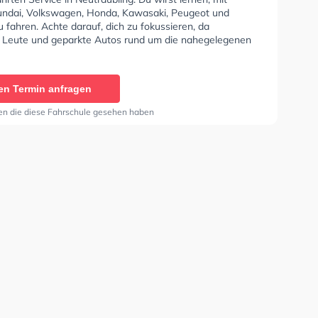
ndai, Volkswagen, Honda, Kawasaki, Peugeot und
fahren. Achte darauf, dich zu fokussieren, da
e Leute und geparkte Autos rund um die nahegelegenen
en gehen, fahren und stehen. Die Fahrschule bietet
ende Bedingungen um deine Klasse A1, Klasse B,
 Klasse BE, Klasse AM, Klasse A2, Mofa -
en Termin anfragen
einigung und B-Handicap zu erhalten. Wir empfehlen
nline-theorie tests am PC zu absolvieren, um dich gut
en die diese Fahrschule gesehen haben
eoretische Prüfung. In der Fahrschule Ferienfahrschule
mbH Sie können einen Termin online anfragen.