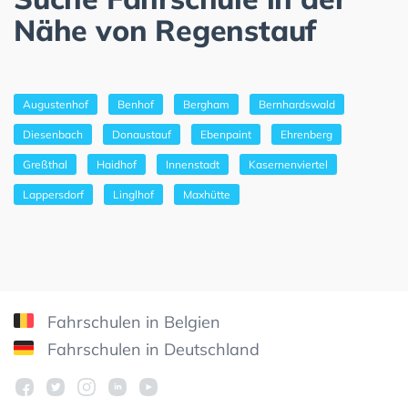
Nähe von Regenstauf
Augustenhof
Benhof
Bergham
Bernhardswald
Diesenbach
Donaustauf
Ebenpaint
Ehrenberg
Greßthal
Haidhof
Innenstadt
Kasernenviertel
Lappersdorf
Linglhof
Maxhütte
Fahrschulen in Belgien
Fahrschulen in Deutschland