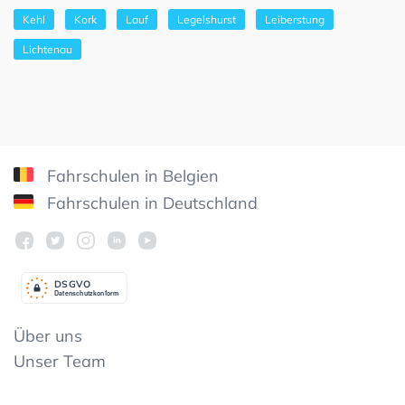
Kehl
Kork
Lauf
Legelshurst
Leiberstung
Lichtenau
Fahrschulen in Belgien
Fahrschulen in Deutschland
DSGV
O
Datenschutzkonform
Über uns
Unser Team