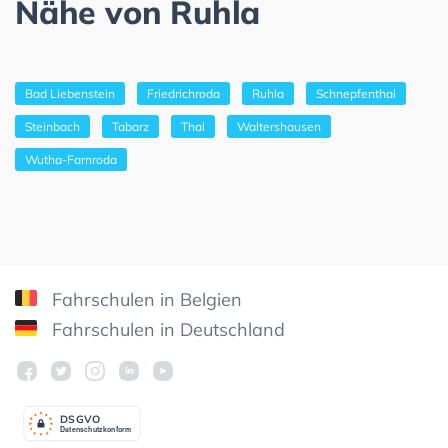
Nähe von Ruhla
Bad Liebenstein
Friedrichroda
Ruhla
Schnepfenthal
Steinbach
Tabarz
Thal
Waltershausen
Wutha-Farnroda
Fahrschulen in Belgien
Fahrschulen in Deutschland
DSGV
O
Datenschutzkonform