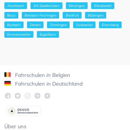
Alschbach
Alt-Saarbrücken
Biesingen
Blieskastel
Bous
Brebach-Fechingen
Breitfurt
Bübingen
Burbach
Derlen
Dirmingen
Dudweiler
Elversberg
Emmersweiler
Eppelborn
Fahrschulen in Belgien
Fahrschulen in Deutschland
DSGV
O
Datenschutzkonform
Über uns