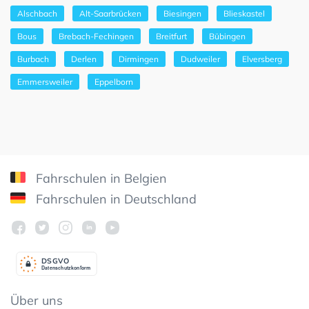
Alschbach
Alt-Saarbrücken
Biesingen
Blieskastel
Bous
Brebach-Fechingen
Breitfurt
Bübingen
Burbach
Derlen
Dirmingen
Dudweiler
Elversberg
Emmersweiler
Eppelborn
Fahrschulen in Belgien
Fahrschulen in Deutschland
DSGV
O
Datenschutzkonform
Über uns