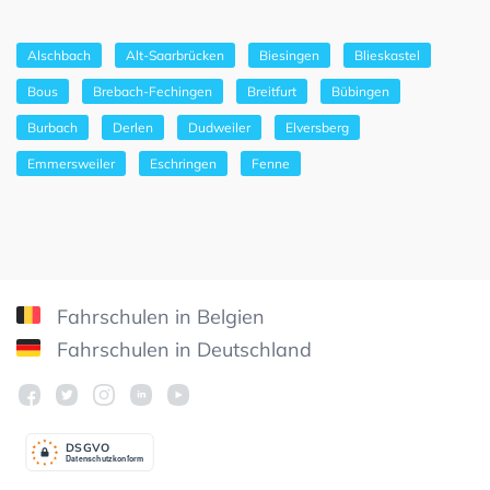
Alschbach
Alt-Saarbrücken
Biesingen
Blieskastel
Bous
Brebach-Fechingen
Breitfurt
Bübingen
Burbach
Derlen
Dudweiler
Elversberg
Emmersweiler
Eschringen
Fenne
Fahrschulen in Belgien
Fahrschulen in Deutschland
DSGV
O
Datenschutzkonform