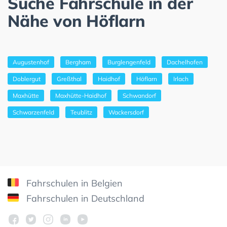
Suche Fahrschule in der
Nähe von Höflarn
Augustenhof
Bergham
Burglengenfeld
Dachelhofen
Doblergut
Greßthal
Haidhof
Höflarn
Irlach
Maxhütte
Maxhütte-Haidhof
Schwandorf
Schwarzenfeld
Teublitz
Wackersdorf
Fahrschulen in Belgien
Fahrschulen in Deutschland