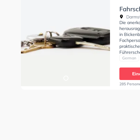
Fahrsc
Darmst
Die anerk
herausrag
in Bicken
Fachperso
praktisch
Führersche
German
Ein
285 Person