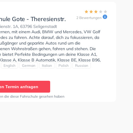
ule Gote - Theresienstr.
2 Bewertungen
enstr. 1A, 63796 Seligenstadt
lernen, mit einem Audi, BMW und Mercedes, VW Golf
es zu fahren. Achte darauf, dich zu fokussieren, da
 Fußgänger und geparkte Autos rund um die
enen Wohnstraßen gehen, fahren und stehen. Die
e bietet Perfekte Bedingungen um deine Klasse A1,
Klasse A, Klasse B Automatik, Klasse BE, Klasse B96,
 Klasse A2, Klasse C1, Klasse C1E, Klasse C, Klasse CE,
English
German
Italian
Polish
Russian
 Klasse DE1, Klasse D, Klasse DE, Klasse L und Mofa -
inigung zu erhalten. Der Unterricht kann auf Kroatisch,
Deutsch, Italienisch, Polnisch, Russisch und Türkisch
en Termin anfragen
n. Wir empfehlen dir auch online-theorie tests am PC zu
n, um dich gut auf die theoretische Prüfung. In der
en die diese Fahrschule gesehen haben
 Gote - Theresienstr. Sie können einen Termin online