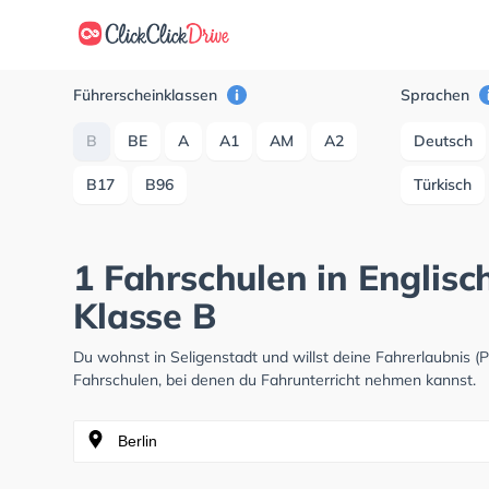
Führerscheinklassen
Sprachen
B
BE
A
A1
AM
A2
Deutsch
B17
B96
Türkisch
1 Fahrschulen in Englisc
Klasse B
Du wohnst in Seligenstadt und willst deine Fahrerlaubnis
Fahrschulen, bei denen du Fahrunterricht nehmen kannst.