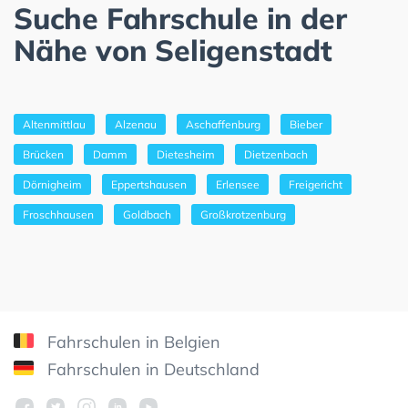
Suche Fahrschule in der
Nähe von Seligenstadt
Altenmittlau
Alzenau
Aschaffenburg
Bieber
Brücken
Damm
Dietesheim
Dietzenbach
Dörnigheim
Eppertshausen
Erlensee
Freigericht
Froschhausen
Goldbach
Großkrotzenburg
Fahrschulen in Belgien
Fahrschulen in Deutschland