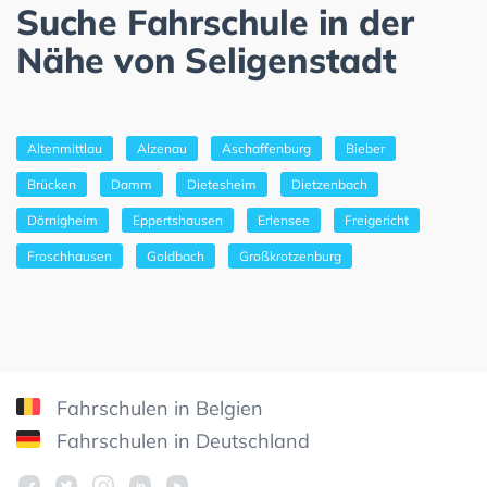
Suche Fahrschule in der
Nähe von Seligenstadt
Altenmittlau
Alzenau
Aschaffenburg
Bieber
Brücken
Damm
Dietesheim
Dietzenbach
Dörnigheim
Eppertshausen
Erlensee
Freigericht
Froschhausen
Goldbach
Großkrotzenburg
Fahrschulen in Belgien
Fahrschulen in Deutschland