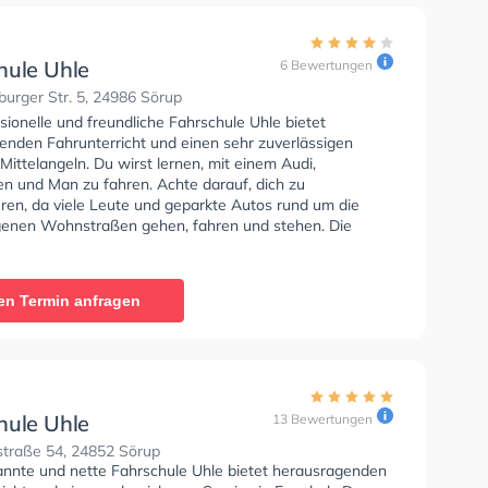
hule Uhle
6 Bewertungen
urger Str. 5, 24986 Sörup
sionelle und freundliche Fahrschule Uhle bietet
enden Fahrunterricht und einen sehr zuverlässigen
 Mittelangeln. Du wirst lernen, mit einem Audi,
n und Man zu fahren. Achte darauf, dich zu
eren, da viele Leute und geparkte Autos rund um die
enen Wohnstraßen gehen, fahren und stehen. Die
e bietet Exzellente Bedingungen um deine Klasse A1,
Klasse A, Klasse BE, Klasse BF17, Klasse A2, Klasse C1,
Klasse CE, Klasse D, Klasse DE, Klasse L, Klasse T, Mofa
en Termin anfragen
cheinigung, Klasse B96, Klasse AM, Klasse C1E, Klasse
asse DE1 zu erhalten. In der Fahrschule Uhle Sie können
in online anfragen.
hule Uhle
13 Bewertungen
traße 54, 24852 Sörup
annte und nette Fahrschule Uhle bietet herausragenden