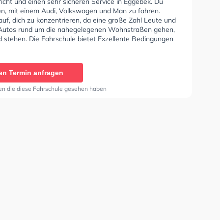
icht und einen sehr sicheren Service in Eggebek. Du
nen, mit einem Audi, Volkswagen und Man zu fahren.
uf, dich zu konzentrieren, da eine große Zahl Leute und
Autos rund um die nahegelegenen Wohnstraßen gehen,
d stehen. Die Fahrschule bietet Exzellente Bedingungen
lasse A1, Klasse B, Klasse A, Klasse BE, Klasse B96,
, Klasse BF17, Klasse A2, Klasse C1, Klasse C1E, Klasse
CE, Klasse D1, Klasse DE1, Klasse D, Klasse DE, Klasse
en Termin anfragen
T und Mofa - Prüfbescheinigung zu erhalten. In der
e Uhle Sie können einen Termin online anfragen.
en die diese Fahrschule gesehen haben