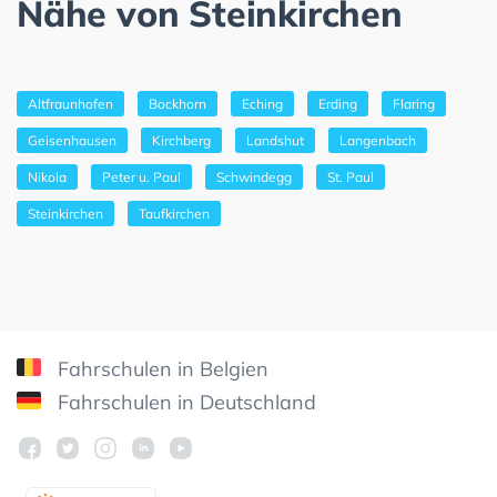
Nähe von Steinkirchen
Altfraunhofen
Bockhorn
Eching
Erding
Flaring
Geisenhausen
Kirchberg
Landshut
Langenbach
Nikola
Peter u. Paul
Schwindegg
St. Paul
Steinkirchen
Taufkirchen
Fahrschulen in Belgien
Fahrschulen in Deutschland