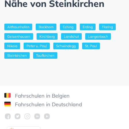
Nähe von Steinkirchen
Altfraunhofen
Bockhorn
Eching
Erding
Flaring
Geisenhausen
Kirchberg
Landshut
Langenbach
Nikola
Peter u. Paul
Schwindegg
St. Paul
Steinkirchen
Taufkirchen
Fahrschulen in Belgien
Fahrschulen in Deutschland