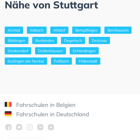
Nähe von Stuttgart
Aichtal
Altbach
Altdorf
Bempflingen
Bernhausen
Böblingen
Bonlanden
Degerloch
Deizisau
Denkendorf
Dettenhausen
Echterdingen
Esslingen am Neckar
Fellbach
Filderstadt
Fahrschulen in Belgien
Fahrschulen in Deutschland