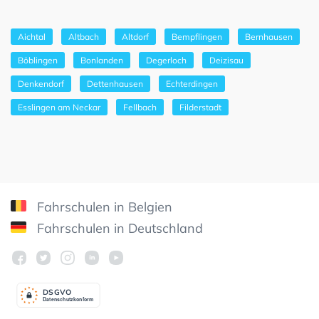
Aichtal
Altbach
Altdorf
Bempflingen
Bernhausen
Böblingen
Bonlanden
Degerloch
Deizisau
Denkendorf
Dettenhausen
Echterdingen
Esslingen am Neckar
Fellbach
Filderstadt
Fahrschulen in Belgien
Fahrschulen in Deutschland
DSGV
O
Datenschutzkonform