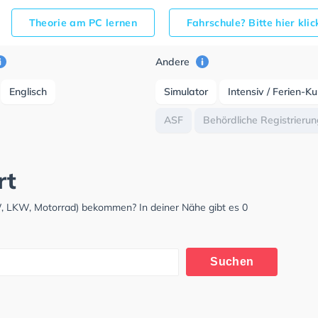
Theorie am PC lernen
Fahrschule? Bitte hier kli
Andere
Englisch
Simulator
Intensiv / Ferien-K
ASF
Behördliche Registrieru
rt
KW, LKW, Motorrad) bekommen? In deiner Nähe gibt es 0
Suchen