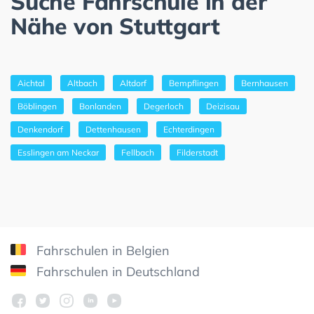
Suche Fahrschule in der
Nähe von Stuttgart
Aichtal
Altbach
Altdorf
Bempflingen
Bernhausen
Böblingen
Bonlanden
Degerloch
Deizisau
Denkendorf
Dettenhausen
Echterdingen
Esslingen am Neckar
Fellbach
Filderstadt
Fahrschulen in Belgien
Fahrschulen in Deutschland